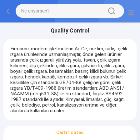
Quality Control
Firmamız modern işletmelerin Ar-Ge, üretim, satış, çelik
ızgara ürünlerinde uzmanlaşmıştır, önde gelen ürünler
arasında çelik ızgaralı yürüyüş yolu, tavan, çelik ızgara
kelimesi, diş şeklinde çelik ızgara, galvanizli çelik ızgara,
boyalı çelik ızgara, basamaklar, basınç kilidi bulunur çelik
ızgara, hendek kapağı, kompozit çelik ızgara vb. Şirket
kesinlikle Çin standardı GB704-88 çeliğine göre; çelik
ızgara YB/T409-1988 üretim standartları; ABD ANSI /
NAAMM (mbg531-88) ile bu standart, İngiliz BS4592-
1987 standardı ile aynıdır. Kimyasal, limanlar, güç, kağıt,
çelik, belediye, petrol, kanalizasyon arıtma ve diğer
alanlarda kullanılan ürünler.
Certificates